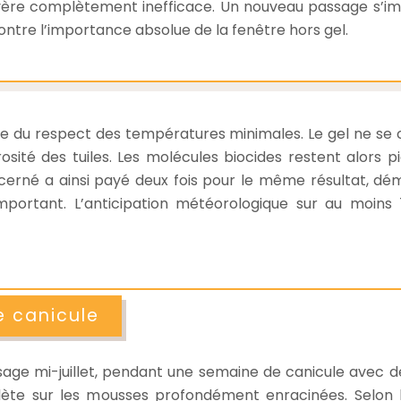
’avère complètement inefficace. Un nouveau passage s’i
montre l’importance absolue de la fenêtre hors gel.
e du respect des températures minimales. Le gel ne se con
osité des tuiles. Les molécules biocides restent alors 
oncerné a ainsi payé deux fois pour le même résultat, d
ortant. L’anticipation météorologique sur au moins 7 
e canicule
age mi-juillet, pendant une semaine de canicule avec d
e sur les mousses profondément enracinées. Selon le r